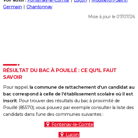
Voir aussi :
Fontenay-le-Comte
Luçon
Mouilleron-Saint-
City break
Voyage de noces
Climat
Destinations
Voyage nature
Forum
+
Germain
Chantonnay
PHOTO
Mise à jour le 07/07/26
GUIDES D'ACHAT
BONS PLANS
CARTE DE VOEUX
Carte Bonne année
Carte Pâques
Carte de Noël
Carte Saint-Valentin
Carte d'anniversaire
DICTIONNAIRE
Biographies
Expressions
Dictionnaire
Citations
Proverbes
RÉSULTAT DU BAC À POUILLÉ : CE QU'IL FAUT
PROGRAMME TV
SAVOIR
COPAINS D'AVANT
Pour rappel,
la commune de rattachement d'un candidat au
Se connecter
Collèges
Universités
Service militaire
S'inscrire
Lycées
Primaires
Entreprises
Avis de recherche
bac correspond à celle de l'établissement scolaire où il est
AVIS DE DÉCÈS
inscrit
. Pour trouver des résultats du bac à proximité de
Pouillé (85570), vous pouvez par exemple consulter la liste des
FORUM
candidats dans l'une des communes suivantes :
Lifestyle
Sport
Television
Cinema
Bricolage
Culture
Auto
Voyage
Fontenay-le-Comte
Luçon