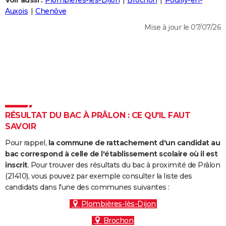
Voir aussi :
Plombières-lès-Dijon
Brochon
Pouilly-en-
City break
Voyage de noces
Climat
Destinations
Voyage nature
Forum
+
Auxois
Chenôve
PHOTO
Mise à jour le 07/07/26
GUIDES D'ACHAT
BONS PLANS
CARTE DE VOEUX
Carte Bonne année
Carte Pâques
Carte de Noël
Carte Saint-Valentin
Carte d'anniversaire
DICTIONNAIRE
Biographies
Expressions
Dictionnaire
Citations
Proverbes
RÉSULTAT DU BAC À PRÂLON : CE QU'IL FAUT
PROGRAMME TV
SAVOIR
COPAINS D'AVANT
Pour rappel,
la commune de rattachement d'un candidat au
Se connecter
Collèges
Universités
Service militaire
S'inscrire
Lycées
Primaires
Entreprises
Avis de recherche
bac correspond à celle de l'établissement scolaire où il est
AVIS DE DÉCÈS
inscrit
. Pour trouver des résultats du bac à proximité de Prâlon
(21410), vous pouvez par exemple consulter la liste des
FORUM
candidats dans l'une des communes suivantes :
Lifestyle
Sport
Television
Cinema
Bricolage
Culture
Auto
Voyage
Plombières-lès-Dijon
Brochon