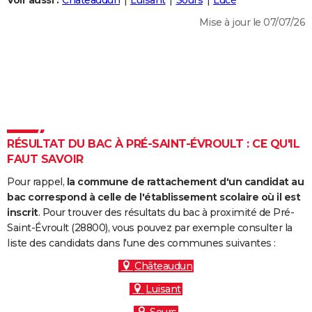
Voir aussi :
Châteaudun
Luisant
Sours
Lucé
City break
Voyage de noces
Climat
Destinations
Voyage nature
Forum
+
PHOTO
Mise à jour le 07/07/26
GUIDES D'ACHAT
BONS PLANS
CARTE DE VOEUX
Carte Bonne année
Carte Pâques
Carte de Noël
Carte Saint-Valentin
Carte d'anniversaire
DICTIONNAIRE
RÉSULTAT DU BAC À PRÉ-SAINT-ÉVROULT : CE QU'IL
Biographies
Expressions
Dictionnaire
Citations
Proverbes
FAUT SAVOIR
PROGRAMME TV
Pour rappel,
la commune de rattachement d'un candidat au
COPAINS D'AVANT
bac correspond à celle de l'établissement scolaire où il est
Se connecter
Collèges
Universités
Service militaire
S'inscrire
Lycées
Primaires
Entreprises
Avis de recherche
inscrit
. Pour trouver des résultats du bac à proximité de Pré-
AVIS DE DÉCÈS
Saint-Évroult (28800), vous pouvez par exemple consulter la
liste des candidats dans l'une des communes suivantes :
FORUM
Châteaudun
Lifestyle
Sport
Television
Cinema
Bricolage
Culture
Auto
Voyage
Luisant