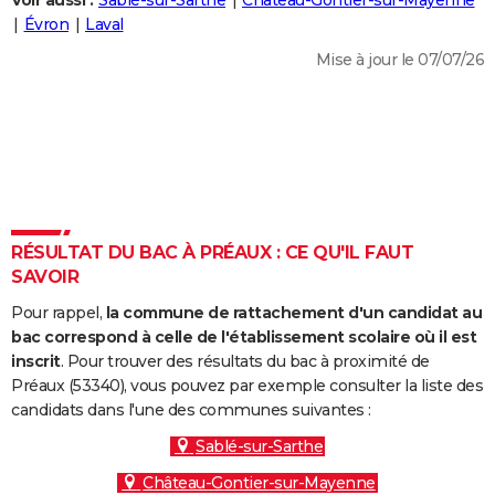
Voir aussi :
Sablé-sur-Sarthe
Château-Gontier-sur-Mayenne
City break
Voyage de noces
Climat
Destinations
Voyage nature
Forum
+
Évron
Laval
PHOTO
Mise à jour le 07/07/26
GUIDES D'ACHAT
BONS PLANS
CARTE DE VOEUX
Carte Bonne année
Carte Pâques
Carte de Noël
Carte Saint-Valentin
Carte d'anniversaire
DICTIONNAIRE
Biographies
Expressions
Dictionnaire
Citations
Proverbes
RÉSULTAT DU BAC À PRÉAUX : CE QU'IL FAUT
PROGRAMME TV
SAVOIR
COPAINS D'AVANT
Pour rappel,
la commune de rattachement d'un candidat au
Se connecter
Collèges
Universités
Service militaire
S'inscrire
Lycées
Primaires
Entreprises
Avis de recherche
bac correspond à celle de l'établissement scolaire où il est
AVIS DE DÉCÈS
inscrit
. Pour trouver des résultats du bac à proximité de
Préaux (53340), vous pouvez par exemple consulter la liste des
FORUM
candidats dans l'une des communes suivantes :
Lifestyle
Sport
Television
Cinema
Bricolage
Culture
Auto
Voyage
Sablé-sur-Sarthe
Château-Gontier-sur-Mayenne