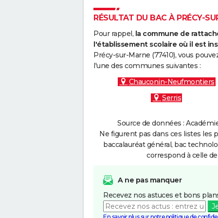
RÉSULTAT DU BAC À PRÉCY-SUR
Pour rappel,
la commune de rattache
l'établissement scolaire où il est ins
Précy-sur-Marne (77410), vous pouvez
l'une des communes suivantes :
Chauconin-Neufmontiers
Serris
Source de données : Académie d
Ne figurent pas dans ces listes les 
baccalauréat général, bac technolo
correspond à celle de
A ne pas manquer
Recevez nos astuces et bons plans
J
En savoir plus sur notre politique de confiden