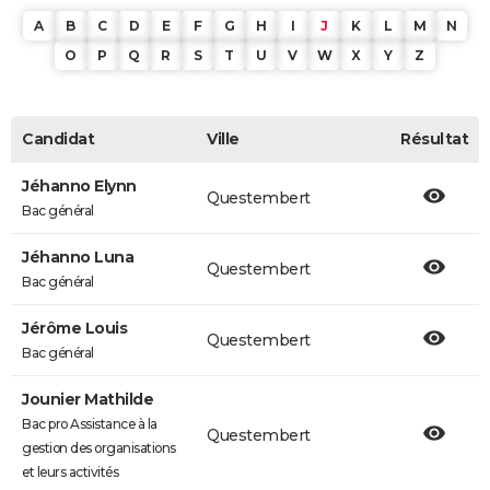
A
B
C
D
E
F
G
H
I
J
K
L
M
N
O
P
Q
R
S
T
U
V
W
X
Y
Z
Candidat
Ville
Résultat
Jéhanno Elynn
Questembert
Bac général
Jéhanno Luna
Questembert
Bac général
Jérôme Louis
Questembert
Bac général
Jounier Mathilde
Bac pro Assistance à la
Questembert
gestion des organisations
et leurs activités