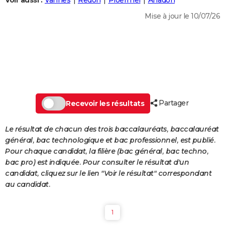
Voir aussi :
Vannes
Redon
Ploërmel
Arradon
City break
Voyage de noces
Climat
Destinations
Voyage nature
Forum
+
PHOTO
Mise à jour le 10/07/26
GUIDES D'ACHAT
BONS PLANS
CARTE DE VOEUX
Carte Bonne année
Carte Pâques
Carte de Noël
Carte Saint-Valentin
Carte d'anniversaire
DICTIONNAIRE
Partager
Recevoir les résultats
Biographies
Expressions
Dictionnaire
Citations
Proverbes
PROGRAMME TV
Le résultat de chacun des trois baccalauréats, baccalauréat
COPAINS D'AVANT
général, bac technologique et bac professionnel, est publié.
Pour chaque candidat, la filière (bac général, bac techno,
Se connecter
Collèges
Universités
Service militaire
S'inscrire
Lycées
Primaires
Entreprises
Avis de recherche
AVIS DE DÉCÈS
bac pro) est indiquée. Pour consulter le résultat d'un
candidat, cliquez sur le lien "Voir le résultat" correspondant
FORUM
au candidat.
Lifestyle
Sport
Television
Cinema
Bricolage
Culture
Auto
Voyage
1