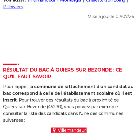
Voir aussi :
Villemandeur
Montargis
Châlette-sur-Loing
City break
Voyage de noces
Climat
Destinations
Voyage nature
Forum
+
Pithiviers
PHOTO
Mise à jour le 07/07/26
GUIDES D'ACHAT
BONS PLANS
CARTE DE VOEUX
Carte Bonne année
Carte Pâques
Carte de Noël
Carte Saint-Valentin
Carte d'anniversaire
DICTIONNAIRE
Biographies
Expressions
Dictionnaire
Citations
Proverbes
RÉSULTAT DU BAC À QUIERS-SUR-BEZONDE : CE
PROGRAMME TV
QU'IL FAUT SAVOIR
COPAINS D'AVANT
Pour rappel,
la commune de rattachement d'un candidat au
Se connecter
Collèges
Universités
Service militaire
S'inscrire
Lycées
Primaires
Entreprises
Avis de recherche
bac correspond à celle de l'établissement scolaire où il est
AVIS DE DÉCÈS
inscrit
. Pour trouver des résultats du bac à proximité de
Quiers-sur-Bezonde (45270), vous pouvez par exemple
FORUM
consulter la liste des candidats dans l'une des communes
Lifestyle
Sport
Television
Cinema
Bricolage
Culture
Auto
Voyage
suivantes :
Villemandeur