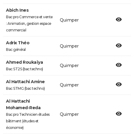
Abich Ines
Bac pro Commerce et vente
Quimper
: Animation, gestion espace
commercial
Adrix Théo
Quimper
Bac général
Ahmed Roukaïya
Quimper
Bac ST2S (bac techno)
Al Hattachi Amine
Quimper
Bac STMG (bac techno)
Al Hattachi
Mohamed-Reda
Quimper
Bac pro Technicien études
bâtiment (études et
économie)