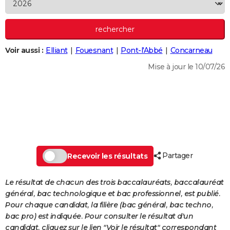
City break
Voyage de noces
Climat
Destinations
Voyage nature
Forum
+
PHOTO
GUIDES D'ACHAT
Voir aussi :
Elliant
Fouesnant
Pont-l'Abbé
Concarneau
BONS PLANS
Mise à jour le 10/07/26
CARTE DE VOEUX
Carte Bonne année
Carte Pâques
Carte de Noël
Carte Saint-Valentin
Carte d'anniversaire
DICTIONNAIRE
Biographies
Expressions
Dictionnaire
Citations
Proverbes
PROGRAMME TV
COPAINS D'AVANT
Partager
Se connecter
Collèges
Universités
Service militaire
S'inscrire
Lycées
Primaires
Entreprises
Avis de recherche
Recevoir les résultats
AVIS DE DÉCÈS
FORUM
Le résultat de chacun des trois baccalauréats, baccalauréat
général, bac technologique et bac professionnel, est publié.
Lifestyle
Sport
Television
Cinema
Bricolage
Culture
Auto
Voyage
Pour chaque candidat, la filière (bac général, bac techno,
bac pro) est indiquée. Pour consulter le résultat d'un
candidat, cliquez sur le lien "Voir le résultat" correspondant