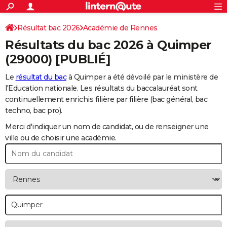
ACTUALITÉS
Connexion
S'inscrire
Résultat bac 2026
Académie de Rennes
Rechercher
Société
Education
Villes
Politique
Faits Divers
Monde
+
SPORT
Résultats du bac 2026 à
Quimper
Football
Cyclisme
Forum
Coupe du monde 2026
Tennis
Rugby
CULTURE
(29000) [PUBLIÉ]
TNT
Cinéma
Musique
Programme TV
Streaming
Sorties cinéma
+
FINANCE
Le
résultat du bac
à Quimper a été dévoilé par le ministère de
l'Education nationale. Les résultats du baccalauréat sont
Impôts
Immobilier
Banque
Crédit
Retraite
Epargne
Risques naturels par ville
Assurance
AUTO
continuellement enrichis filière par filière (bac général, bac
techno, bac pro).
Réserver un essai
Berlines
Forum auto
Essais
Citadines
SUV
+
HIGH-TECH
Merci d'indiquer un nom de candidat, ou de renseigner une
Meilleur smartphone
Ordinateurs
Guide high-tech
Mobiles
Internet
Jeux vidéo
+
BRICOLAGE
ville ou de choisir une académie.
Aménagement intérieur
Cuisine
Jardinage
+
Forum
Extérieur
Salle de bains
Rangement
WEEK-END
Escapades
Expositions
Week-end nature
Guides de France
Patrimoine
Musées
+
LIFESTYLE
Bien-être
Mode
+
Art de vivre
Loisirs
Modes de vie
SANTE
Guide de la santé
Médicaments
+
Alimentation
Maladies
Sommeil
VOYAGE