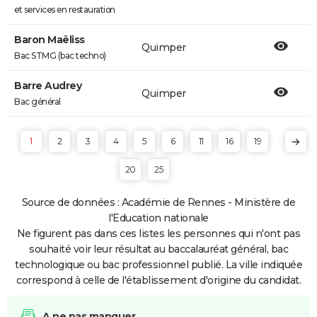
et services en restauration
Baron Maëliss
Quimper
Bac STMG (bac techno)
Barre Audrey
Quimper
Bac général
1
2
3
4
5
6
11
16
19
20
25
Source de données : Académie de Rennes - Ministère de
l'Education nationale
Ne figurent pas dans ces listes les personnes qui n'ont pas
souhaité voir leur résultat au baccalauréat général, bac
technologique ou bac professionnel publié. La ville indiquée
correspond à celle de l'établissement d'origine du candidat.
A ne pas manquer