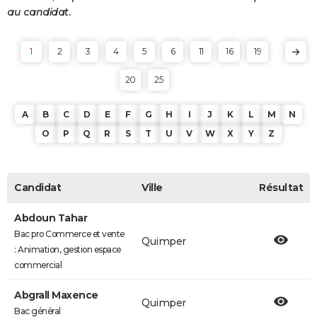
au candidat.
1
2
3
4
5
6
11
16
19
20
25
A
B
C
D
E
F
G
H
I
J
K
L
M
N
O
P
Q
R
S
T
U
V
W
X
Y
Z
Candidat
Ville
Résultat
Abdoun Tahar
Bac pro Commerce et vente
Quimper
: Animation, gestion espace
commercial
Abgrall Maxence
Quimper
Bac général