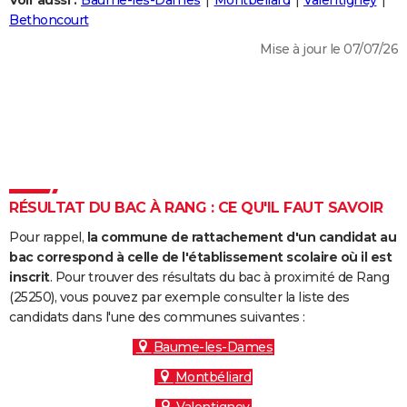
Voir aussi :
Baume-les-Dames
Montbéliard
Valentigney
City break
Voyage de noces
Climat
Destinations
Voyage nature
Forum
+
Bethoncourt
PHOTO
Mise à jour le 07/07/26
GUIDES D'ACHAT
BONS PLANS
CARTE DE VOEUX
Carte Bonne année
Carte Pâques
Carte de Noël
Carte Saint-Valentin
Carte d'anniversaire
DICTIONNAIRE
Biographies
Expressions
Dictionnaire
Citations
Proverbes
RÉSULTAT DU BAC À RANG : CE QU'IL FAUT SAVOIR
PROGRAMME TV
Pour rappel,
la commune de rattachement d'un candidat au
COPAINS D'AVANT
bac correspond à celle de l'établissement scolaire où il est
Se connecter
Collèges
Universités
Service militaire
S'inscrire
Lycées
Primaires
Entreprises
Avis de recherche
inscrit
. Pour trouver des résultats du bac à proximité de Rang
AVIS DE DÉCÈS
(25250), vous pouvez par exemple consulter la liste des
candidats dans l'une des communes suivantes :
FORUM
Baume-les-Dames
Lifestyle
Sport
Television
Cinema
Bricolage
Culture
Auto
Voyage
Montbéliard