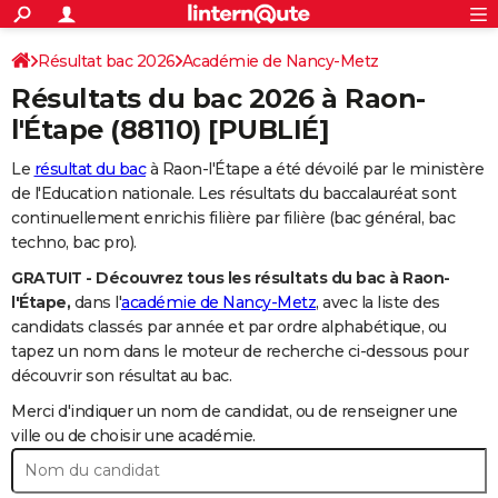
ACTUALITÉS
Connexion
S'inscrire
Résultat bac 2026
Académie de Nancy-Metz
Rechercher
Société
Education
Villes
Politique
Faits Divers
Monde
+
SPORT
Résultats du bac 2026 à
Raon-
Football
Cyclisme
Forum
Coupe du monde 2026
Tennis
Rugby
CULTURE
l'Étape
(88110) [PUBLIÉ]
TNT
Cinéma
Musique
Programme TV
Streaming
Sorties cinéma
+
FINANCE
Le
résultat du bac
à Raon-l'Étape a été dévoilé par le ministère
de l'Education nationale. Les résultats du baccalauréat sont
Impôts
Immobilier
Banque
Crédit
Retraite
Epargne
Risques naturels par ville
Assurance
AUTO
continuellement enrichis filière par filière (bac général, bac
techno, bac pro).
Réserver un essai
Berlines
Forum auto
Essais
Citadines
SUV
+
HIGH-TECH
GRATUIT - Découvrez tous les résultats du bac à Raon-
Meilleur smartphone
Ordinateurs
Guide high-tech
Mobiles
Internet
Jeux vidéo
+
BRICOLAGE
l'Étape,
dans l'
académie de Nancy-Metz
, avec la liste des
candidats classés par année et par ordre alphabétique, ou
Aménagement intérieur
Cuisine
Jardinage
+
Forum
Extérieur
Salle de bains
Rangement
WEEK-END
tapez un nom dans le moteur de recherche ci-dessous pour
découvrir son résultat au bac.
Escapades
Expositions
Week-end nature
Guides de France
Patrimoine
Musées
+
LIFESTYLE
Merci d'indiquer un nom de candidat, ou de renseigner une
Bien-être
Mode
+
Art de vivre
Loisirs
Modes de vie
ville ou de choisir une académie.
SANTE
Guide de la santé
Médicaments
+
Alimentation
Maladies
Sommeil
VOYAGE