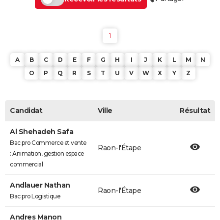
1
A
B
C
D
E
F
G
H
I
J
K
L
M
N
O
P
Q
R
S
T
U
V
W
X
Y
Z
Candidat
Ville
Résultat
Al Shehadeh Safa
Bac pro Commerce et vente
Raon-l'Étape
: Animation, gestion espace
commercial
Andlauer Nathan
Raon-l'Étape
Bac pro Logistique
Andres Manon