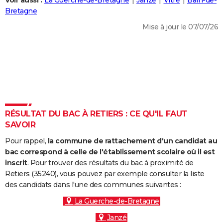
Voir aussi :
La Guerche-de-Bretagne
Janzé
Vitré
Bain-de-
City break
Voyage de noces
Climat
Destinations
Voyage nature
Forum
+
Bretagne
PHOTO
Mise à jour le 07/07/26
GUIDES D'ACHAT
BONS PLANS
CARTE DE VOEUX
Carte Bonne année
Carte Pâques
Carte de Noël
Carte Saint-Valentin
Carte d'anniversaire
DICTIONNAIRE
Biographies
Expressions
Dictionnaire
Citations
Proverbes
RÉSULTAT DU BAC À RETIERS : CE QU'IL FAUT
PROGRAMME TV
SAVOIR
COPAINS D'AVANT
Pour rappel,
la commune de rattachement d'un candidat au
Se connecter
Collèges
Universités
Service militaire
S'inscrire
Lycées
Primaires
Entreprises
Avis de recherche
bac correspond à celle de l'établissement scolaire où il est
AVIS DE DÉCÈS
inscrit
. Pour trouver des résultats du bac à proximité de
Retiers (35240), vous pouvez par exemple consulter la liste
FORUM
des candidats dans l'une des communes suivantes :
Lifestyle
Sport
Television
Cinema
Bricolage
Culture
Auto
Voyage
La Guerche-de-Bretagne
Janzé