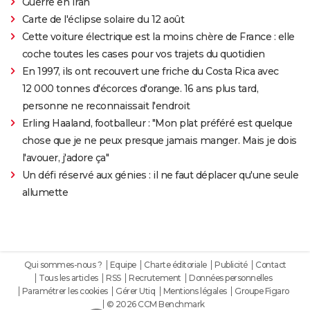
Guerre en Iran
Carte de l'éclipse solaire du 12 août
Cette voiture électrique est la moins chère de France : elle
coche toutes les cases pour vos trajets du quotidien
En 1997, ils ont recouvert une friche du Costa Rica avec
12 000 tonnes d'écorces d'orange. 16 ans plus tard,
personne ne reconnaissait l'endroit
Erling Haaland, footballeur : "Mon plat préféré est quelque
chose que je ne peux presque jamais manger. Mais je dois
l'avouer, j'adore ça"
Un défi réservé aux génies : il ne faut déplacer qu'une seule
allumette
Qui sommes-nous ?
Equipe
Charte éditoriale
Publicité
Contact
Tous les articles
RSS
Recrutement
Données personnelles
Paramétrer les cookies
Gérer Utiq
Mentions légales
Groupe Figaro
© 2026 CCM Benchmark