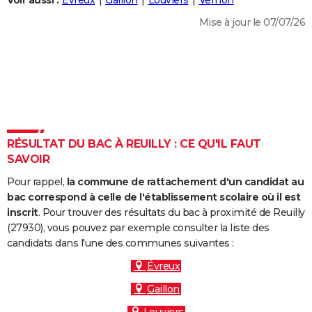
Voir aussi :
Évreux
Gaillon
Louviers
Vernon
City break
Voyage de noces
Climat
Destinations
Voyage nature
Forum
+
PHOTO
Mise à jour le 07/07/26
GUIDES D'ACHAT
BONS PLANS
CARTE DE VOEUX
Carte Bonne année
Carte Pâques
Carte de Noël
Carte Saint-Valentin
Carte d'anniversaire
DICTIONNAIRE
RÉSULTAT DU BAC À REUILLY : CE QU'IL FAUT
Biographies
Expressions
Dictionnaire
Citations
Proverbes
SAVOIR
PROGRAMME TV
Pour rappel,
la commune de rattachement d'un candidat au
COPAINS D'AVANT
bac correspond à celle de l'établissement scolaire où il est
Se connecter
Collèges
Universités
Service militaire
S'inscrire
Lycées
Primaires
Entreprises
Avis de recherche
inscrit
. Pour trouver des résultats du bac à proximité de Reuilly
AVIS DE DÉCÈS
(27930), vous pouvez par exemple consulter la liste des
candidats dans l'une des communes suivantes :
FORUM
Évreux
Lifestyle
Sport
Television
Cinema
Bricolage
Culture
Auto
Voyage
Gaillon