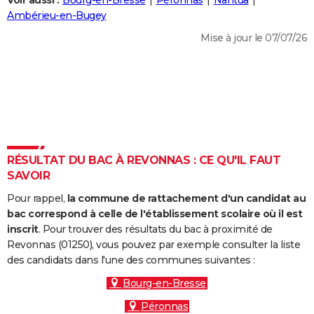
Voir aussi :
Bourg-en-Bresse
Péronnas
Nantua
City break
Voyage de noces
Climat
Destinations
Voyage nature
Forum
+
Ambérieu-en-Bugey
PHOTO
Mise à jour le 07/07/26
GUIDES D'ACHAT
BONS PLANS
CARTE DE VOEUX
Carte Bonne année
Carte Pâques
Carte de Noël
Carte Saint-Valentin
Carte d'anniversaire
DICTIONNAIRE
Biographies
Expressions
Dictionnaire
Citations
Proverbes
RÉSULTAT DU BAC À REVONNAS : CE QU'IL FAUT
PROGRAMME TV
SAVOIR
COPAINS D'AVANT
Pour rappel,
la commune de rattachement d'un candidat au
Se connecter
Collèges
Universités
Service militaire
S'inscrire
Lycées
Primaires
Entreprises
Avis de recherche
bac correspond à celle de l'établissement scolaire où il est
AVIS DE DÉCÈS
inscrit
. Pour trouver des résultats du bac à proximité de
Revonnas (01250), vous pouvez par exemple consulter la liste
FORUM
des candidats dans l'une des communes suivantes :
Lifestyle
Sport
Television
Cinema
Bricolage
Culture
Auto
Voyage
Bourg-en-Bresse
Péronnas