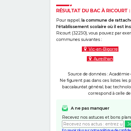
RÉSULTAT DU BAC À RICOURT :
Pour rappel,
la commune de rattache
l'établissement scolaire où il est ins
Ricourt (32230), vous pouvez par exem
communes suivantes :
Vic-en-Bigorre
Aureilhan
Source de données : Académie d
Ne figurent pas dans ces listes les 
baccalauréat général, bac technolo
correspond à celle de
A ne pas manquer
Recevez nos astuces et bons plans
J
En savoir plus sur notre politique de confiden