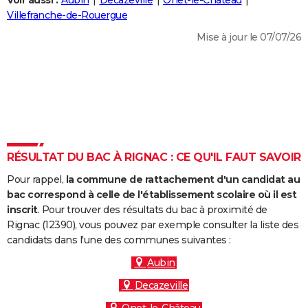
Voir aussi :
Aubin
Decazeville
Onet-le-Château
City break
Voyage de noces
Climat
Destinations
Voyage nature
Forum
+
Villefranche-de-Rouergue
PHOTO
Mise à jour le 07/07/26
GUIDES D'ACHAT
BONS PLANS
CARTE DE VOEUX
Carte Bonne année
Carte Pâques
Carte de Noël
Carte Saint-Valentin
Carte d'anniversaire
DICTIONNAIRE
Biographies
Expressions
Dictionnaire
Citations
Proverbes
RÉSULTAT DU BAC À RIGNAC : CE QU'IL FAUT SAVOIR
PROGRAMME TV
Pour rappel,
la commune de rattachement d'un candidat au
COPAINS D'AVANT
bac correspond à celle de l'établissement scolaire où il est
Se connecter
Collèges
Universités
Service militaire
S'inscrire
Lycées
Primaires
Entreprises
Avis de recherche
inscrit
. Pour trouver des résultats du bac à proximité de
AVIS DE DÉCÈS
Rignac (12390), vous pouvez par exemple consulter la liste des
candidats dans l'une des communes suivantes :
FORUM
Aubin
Lifestyle
Sport
Television
Cinema
Bricolage
Culture
Auto
Voyage
Decazeville