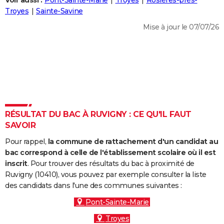
Voir aussi :
Pont-Sainte-Marie
Troyes
Rosières-près-
City break
Voyage de noces
Climat
Destinations
Voyage nature
Forum
+
Troyes
Sainte-Savine
PHOTO
Mise à jour le 07/07/26
GUIDES D'ACHAT
BONS PLANS
CARTE DE VOEUX
Carte Bonne année
Carte Pâques
Carte de Noël
Carte Saint-Valentin
Carte d'anniversaire
DICTIONNAIRE
Biographies
Expressions
Dictionnaire
Citations
Proverbes
RÉSULTAT DU BAC À RUVIGNY : CE QU'IL FAUT
PROGRAMME TV
SAVOIR
COPAINS D'AVANT
Pour rappel,
la commune de rattachement d'un candidat au
Se connecter
Collèges
Universités
Service militaire
S'inscrire
Lycées
Primaires
Entreprises
Avis de recherche
bac correspond à celle de l'établissement scolaire où il est
AVIS DE DÉCÈS
inscrit
. Pour trouver des résultats du bac à proximité de
Ruvigny (10410), vous pouvez par exemple consulter la liste
FORUM
des candidats dans l'une des communes suivantes :
Lifestyle
Sport
Television
Cinema
Bricolage
Culture
Auto
Voyage
Pont-Sainte-Marie
Troyes