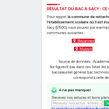
RÉSULTAT DU BAC À SACY : CE 
Pour rappel,
la commune de rattache
l'établissement scolaire où il est ins
Sacy (51500), vous pouvez par exemple
communes suivantes :
Bezannes
Muizon
Source de données : Académie 
Ne figurent pas dans ces listes les 
baccalauréat général, bac technolo
correspond à celle de
A ne pas manquer
Recevez nos astuces et bons plans
J
En savoir plus sur notre politique de confiden