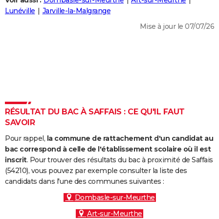
Voir aussi :
Dombasle-sur-Meurthe
Art-sur-Meurthe
City break
Voyage de noces
Climat
Destinations
Voyage nature
Forum
+
Lunéville
Jarville-la-Malgrange
PHOTO
Mise à jour le 07/07/26
GUIDES D'ACHAT
BONS PLANS
CARTE DE VOEUX
Carte Bonne année
Carte Pâques
Carte de Noël
Carte Saint-Valentin
Carte d'anniversaire
DICTIONNAIRE
Biographies
Expressions
Dictionnaire
Citations
Proverbes
RÉSULTAT DU BAC À SAFFAIS : CE QU'IL FAUT
PROGRAMME TV
SAVOIR
COPAINS D'AVANT
Pour rappel,
la commune de rattachement d'un candidat au
Se connecter
Collèges
Universités
Service militaire
S'inscrire
Lycées
Primaires
Entreprises
Avis de recherche
bac correspond à celle de l'établissement scolaire où il est
AVIS DE DÉCÈS
inscrit
. Pour trouver des résultats du bac à proximité de Saffais
(54210), vous pouvez par exemple consulter la liste des
FORUM
candidats dans l'une des communes suivantes :
Lifestyle
Sport
Television
Cinema
Bricolage
Culture
Auto
Voyage
Dombasle-sur-Meurthe
Art-sur-Meurthe