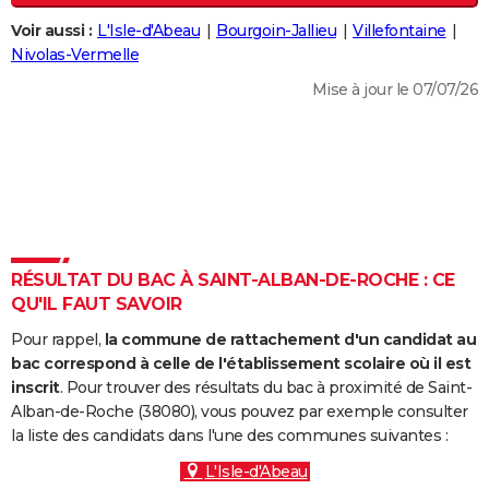
City break
Voyage de noces
Climat
Destinations
Voyage nature
Forum
+
PHOTO
Voir aussi :
L'Isle-d'Abeau
Bourgoin-Jallieu
Villefontaine
Nivolas-Vermelle
GUIDES D'ACHAT
Mise à jour le 07/07/26
BONS PLANS
CARTE DE VOEUX
Carte Bonne année
Carte Pâques
Carte de Noël
Carte Saint-Valentin
Carte d'anniversaire
DICTIONNAIRE
Biographies
Expressions
Dictionnaire
Citations
Proverbes
PROGRAMME TV
RÉSULTAT DU BAC À SAINT-ALBAN-DE-ROCHE : CE
COPAINS D'AVANT
QU'IL FAUT SAVOIR
Se connecter
Collèges
Universités
Service militaire
S'inscrire
Lycées
Primaires
Entreprises
Avis de recherche
AVIS DE DÉCÈS
Pour rappel,
la commune de rattachement d'un candidat au
bac correspond à celle de l'établissement scolaire où il est
FORUM
inscrit
. Pour trouver des résultats du bac à proximité de Saint-
Alban-de-Roche (38080), vous pouvez par exemple consulter
Lifestyle
Sport
Television
Cinema
Bricolage
Culture
Auto
Voyage
la liste des candidats dans l'une des communes suivantes :
L'Isle-d'Abeau