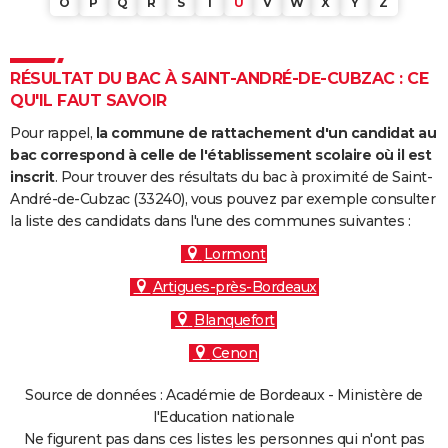
O
P
Q
R
S
T
U
V
W
X
Y
Z
RÉSULTAT DU BAC À SAINT-ANDRÉ-DE-CUBZAC : CE
QU'IL FAUT SAVOIR
Pour rappel,
la commune de rattachement d'un candidat au
bac correspond à celle de l'établissement scolaire où il est
inscrit
. Pour trouver des résultats du bac à proximité de Saint-
André-de-Cubzac (33240), vous pouvez par exemple consulter
la liste des candidats dans l'une des communes suivantes :
Lormont
Artigues-près-Bordeaux
Blanquefort
Cenon
Source de données : Académie de Bordeaux - Ministère de
l'Education nationale
Ne figurent pas dans ces listes les personnes qui n'ont pas