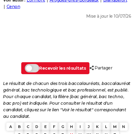
Voir aussi :
Lormont
Artigues-près-Bordeaux
Blanquefort
City break
Voyage de noces
Climat
Destinations
Voyage nature
Forum
+
Cenon
PHOTO
Mise à jour le 10/07/26
GUIDES D'ACHAT
BONS PLANS
CARTE DE VOEUX
Carte Bonne année
Carte Pâques
Carte de Noël
Carte Saint-Valentin
Carte d'anniversaire
DICTIONNAIRE
Biographies
Expressions
Dictionnaire
Citations
Proverbes
Partager
PROGRAMME TV
Recevoir les résultats
COPAINS D'AVANT
Le résultat de chacun des trois baccalauréats, baccalauréat
général, bac technologique et bac professionnel, est publié.
Se connecter
Collèges
Universités
Service militaire
S'inscrire
Lycées
Primaires
Entreprises
Avis de recherche
AVIS DE DÉCÈS
Pour chaque candidat, la filière (bac général, bac techno,
bac pro) est indiquée. Pour consulter le résultat d'un
FORUM
candidat, cliquez sur le lien "Voir le résultat" correspondant
Lifestyle
Sport
Television
Cinema
Bricolage
Culture
Auto
Voyage
au candidat.
A
B
C
D
E
F
G
H
I
J
K
L
M
N