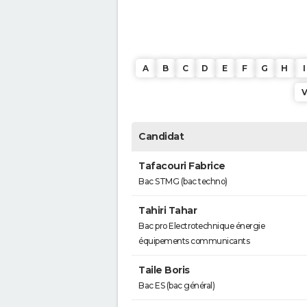
A
B
C
D
E
F
G
H
I
Candidat
Tafacouri Fabrice
Bac STMG (bac techno)
Tahiri Tahar
Bac pro Electrotechnique énergie
équipements communicants
Taile Boris
Bac ES (bac général)