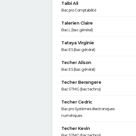
Talbi Ali
Bac pro Comptabilité
Talerien Claire
Bac L (bac général)
Tateya Virginie
Bac ES (bac général)
Techer Alison
Bac ES (bac général)
Techer Berangere
Bac STMG (bac techno)
Techer Cedric
Bac pro Systèmes électroniques
numériques
Techer Kevin
Bac STMG (bac techno)