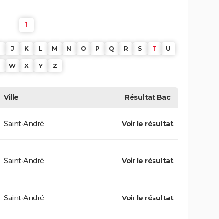
1
J
K
L
M
N
O
P
Q
R
S
T
U
V
W
X
Y
Z
Ville
Résultat
Bac
Saint-André
Voir le résultat
Saint-André
Voir le résultat
Saint-André
Voir le résultat