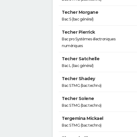
Techer Morgane
Bac S (bac général)
Techer Pierrick
Bac pro Systèmes électroniques
numériques
Techer Satchelle
Bac L (bac général)
Techer Shadey
Bac STMG (bac techno)
Techer Solene
Bac STMG (bac techno)
Tergemina Mickael
Bac STMG (bac techno)