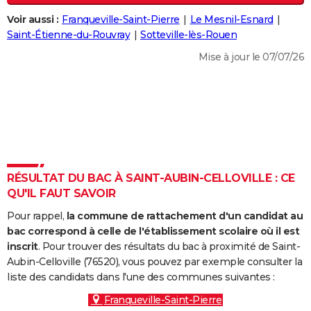
City break
Voyage de noces
Climat
Destinations
Voyage nature
Forum
+
PHOTO
Voir aussi :
Franqueville-Saint-Pierre
Le Mesnil-Esnard
Saint-Étienne-du-Rouvray
Sotteville-lès-Rouen
GUIDES D'ACHAT
Mise à jour le 07/07/26
BONS PLANS
CARTE DE VOEUX
Carte Bonne année
Carte Pâques
Carte de Noël
Carte Saint-Valentin
Carte d'anniversaire
DICTIONNAIRE
Biographies
Expressions
Dictionnaire
Citations
Proverbes
PROGRAMME TV
RÉSULTAT DU BAC À SAINT-AUBIN-CELLOVILLE : CE
COPAINS D'AVANT
QU'IL FAUT SAVOIR
Se connecter
Collèges
Universités
Service militaire
S'inscrire
Lycées
Primaires
Entreprises
Avis de recherche
AVIS DE DÉCÈS
Pour rappel,
la commune de rattachement d'un candidat au
bac correspond à celle de l'établissement scolaire où il est
FORUM
inscrit
. Pour trouver des résultats du bac à proximité de Saint-
Aubin-Celloville (76520), vous pouvez par exemple consulter la
Lifestyle
Sport
Television
Cinema
Bricolage
Culture
Auto
Voyage
liste des candidats dans l'une des communes suivantes :
Franqueville-Saint-Pierre