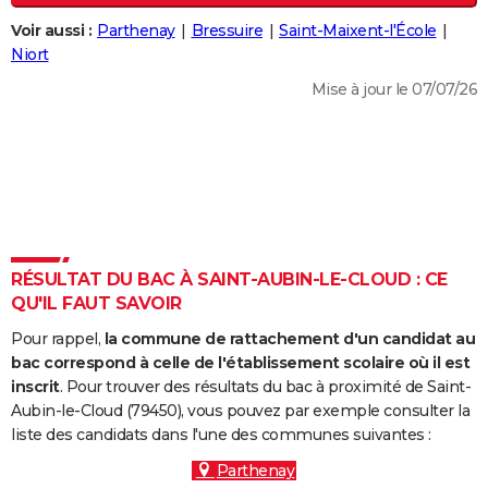
City break
Voyage de noces
Climat
Destinations
Voyage nature
Forum
+
PHOTO
Voir aussi :
Parthenay
Bressuire
Saint-Maixent-l'École
Niort
GUIDES D'ACHAT
Mise à jour le 07/07/26
BONS PLANS
CARTE DE VOEUX
Carte Bonne année
Carte Pâques
Carte de Noël
Carte Saint-Valentin
Carte d'anniversaire
DICTIONNAIRE
Biographies
Expressions
Dictionnaire
Citations
Proverbes
PROGRAMME TV
RÉSULTAT DU BAC À SAINT-AUBIN-LE-CLOUD : CE
COPAINS D'AVANT
QU'IL FAUT SAVOIR
Se connecter
Collèges
Universités
Service militaire
S'inscrire
Lycées
Primaires
Entreprises
Avis de recherche
AVIS DE DÉCÈS
Pour rappel,
la commune de rattachement d'un candidat au
bac correspond à celle de l'établissement scolaire où il est
FORUM
inscrit
. Pour trouver des résultats du bac à proximité de Saint-
Aubin-le-Cloud (79450), vous pouvez par exemple consulter la
Lifestyle
Sport
Television
Cinema
Bricolage
Culture
Auto
Voyage
liste des candidats dans l'une des communes suivantes :
Parthenay