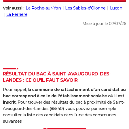
City break
Voyage de noces
Climat
Destinations
Voyage nature
Forum
+
PHOTO
Voir aussi :
La Roche-sur-Yon
Les Sables-d'Olonne
Luçon
La Ferrière
GUIDES D'ACHAT
Mise à jour le 07/07/26
BONS PLANS
CARTE DE VOEUX
Carte Bonne année
Carte Pâques
Carte de Noël
Carte Saint-Valentin
Carte d'anniversaire
DICTIONNAIRE
Biographies
Expressions
Dictionnaire
Citations
Proverbes
PROGRAMME TV
RÉSULTAT DU BAC À SAINT-AVAUGOURD-DES-
COPAINS D'AVANT
LANDES : CE QU'IL FAUT SAVOIR
Se connecter
Collèges
Universités
Service militaire
S'inscrire
Lycées
Primaires
Entreprises
Avis de recherche
AVIS DE DÉCÈS
Pour rappel,
la commune de rattachement d'un candidat au
bac correspond à celle de l'établissement scolaire où il est
FORUM
inscrit
. Pour trouver des résultats du bac à proximité de Saint-
Avaugourd-des-Landes (85540), vous pouvez par exemple
Lifestyle
Sport
Television
Cinema
Bricolage
Culture
Auto
Voyage
consulter la liste des candidats dans l'une des communes
suivantes :