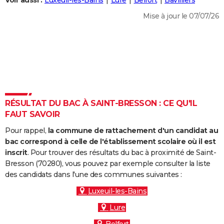
Voir aussi :
Luxeuil-les-Bains
Lure
Belfort
Bavilliers
City break
Voyage de noces
Climat
Destinations
Voyage nature
Forum
+
PHOTO
Mise à jour le 07/07/26
GUIDES D'ACHAT
BONS PLANS
CARTE DE VOEUX
Carte Bonne année
Carte Pâques
Carte de Noël
Carte Saint-Valentin
Carte d'anniversaire
DICTIONNAIRE
RÉSULTAT DU BAC À SAINT-BRESSON : CE QU'IL
Biographies
Expressions
Dictionnaire
Citations
Proverbes
FAUT SAVOIR
PROGRAMME TV
Pour rappel,
la commune de rattachement d'un candidat au
COPAINS D'AVANT
bac correspond à celle de l'établissement scolaire où il est
Se connecter
Collèges
Universités
Service militaire
S'inscrire
Lycées
Primaires
Entreprises
Avis de recherche
inscrit
. Pour trouver des résultats du bac à proximité de Saint-
AVIS DE DÉCÈS
Bresson (70280), vous pouvez par exemple consulter la liste
des candidats dans l'une des communes suivantes :
FORUM
Luxeuil-les-Bains
Lifestyle
Sport
Television
Cinema
Bricolage
Culture
Auto
Voyage
Lure