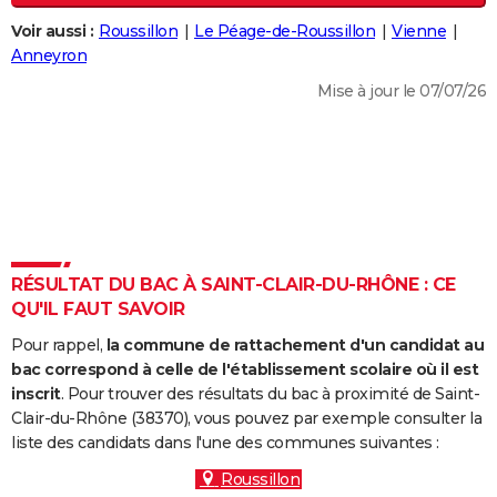
City break
Voyage de noces
Climat
Destinations
Voyage nature
Forum
+
PHOTO
Voir aussi :
Roussillon
Le Péage-de-Roussillon
Vienne
Anneyron
GUIDES D'ACHAT
Mise à jour le 07/07/26
BONS PLANS
CARTE DE VOEUX
Carte Bonne année
Carte Pâques
Carte de Noël
Carte Saint-Valentin
Carte d'anniversaire
DICTIONNAIRE
Biographies
Expressions
Dictionnaire
Citations
Proverbes
PROGRAMME TV
RÉSULTAT DU BAC À SAINT-CLAIR-DU-RHÔNE : CE
COPAINS D'AVANT
QU'IL FAUT SAVOIR
Se connecter
Collèges
Universités
Service militaire
S'inscrire
Lycées
Primaires
Entreprises
Avis de recherche
AVIS DE DÉCÈS
Pour rappel,
la commune de rattachement d'un candidat au
bac correspond à celle de l'établissement scolaire où il est
FORUM
inscrit
. Pour trouver des résultats du bac à proximité de Saint-
Clair-du-Rhône (38370), vous pouvez par exemple consulter la
Lifestyle
Sport
Television
Cinema
Bricolage
Culture
Auto
Voyage
liste des candidats dans l'une des communes suivantes :
Roussillon