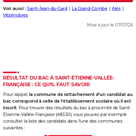
City break
Voyage de noces
Climat
Destinations
Voyage nature
Forum
+
PHOTO
Voir aussi :
Saint-Jean-du-Gard
La Grand-Combe
Alès
Vézénobres
GUIDES D'ACHAT
Mise à jour le 07/07/26
BONS PLANS
CARTE DE VOEUX
Carte Bonne année
Carte Pâques
Carte de Noël
Carte Saint-Valentin
Carte d'anniversaire
DICTIONNAIRE
Biographies
Expressions
Dictionnaire
Citations
Proverbes
PROGRAMME TV
RÉSULTAT DU BAC À SAINT-ÉTIENNE-VALLÉE-
COPAINS D'AVANT
FRANÇAISE : CE QU'IL FAUT SAVOIR
Se connecter
Collèges
Universités
Service militaire
S'inscrire
Lycées
Primaires
Entreprises
Avis de recherche
AVIS DE DÉCÈS
Pour rappel,
la commune de rattachement d'un candidat au
bac correspond à celle de l'établissement scolaire où il est
FORUM
inscrit
. Pour trouver des résultats du bac à proximité de Saint-
Étienne-Vallée-Française (48330), vous pouvez par exemple
Lifestyle
Sport
Television
Cinema
Bricolage
Culture
Auto
Voyage
consulter la liste des candidats dans l'une des communes
suivantes :