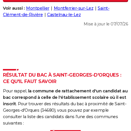
City break
Voyage de noces
Climat
Destinations
Voyage nature
Forum
+
PHOTO
Voir aussi :
Montpellier
Montferrier-sur-Lez
Saint-
Clément-de-Rivière
Castelnau-le-Lez
GUIDES D'ACHAT
Mise à jour le 07/07/26
BONS PLANS
CARTE DE VOEUX
Carte Bonne année
Carte Pâques
Carte de Noël
Carte Saint-Valentin
Carte d'anniversaire
DICTIONNAIRE
Biographies
Expressions
Dictionnaire
Citations
Proverbes
PROGRAMME TV
RÉSULTAT DU BAC À SAINT-GEORGES-D'ORQUES :
COPAINS D'AVANT
CE QU'IL FAUT SAVOIR
Se connecter
Collèges
Universités
Service militaire
S'inscrire
Lycées
Primaires
Entreprises
Avis de recherche
AVIS DE DÉCÈS
Pour rappel,
la commune de rattachement d'un candidat au
bac correspond à celle de l'établissement scolaire où il est
FORUM
inscrit
. Pour trouver des résultats du bac à proximité de Saint-
Georges-d'Orques (34680), vous pouvez par exemple
Lifestyle
Sport
Television
Cinema
Bricolage
Culture
Auto
Voyage
consulter la liste des candidats dans l'une des communes
suivantes :