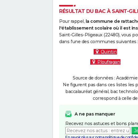
RÉSULTAT DU BAC À SAINT-GILL
Pour rappel,
la commune de rattache
l'établissement scolaire où il est ins
Saint-Gilles-Pligeaux (22480), vous p
dans l'une des communes suivantes 
Quintin
Ploufragan
Source de données : Académie 
Ne figurent pas dans ces listes les 
baccalauréat général, bac technolo
correspond à celle de
A ne pas manquer
Recevez nos astuces et bons plans
J
En savoir plus sur notre politique de confiden