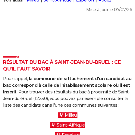
Voir aussi :
Millau
Saint-Affrique
Espalion
Rodez
City break
Voyage de noces
Climat
Destinations
Voyage nature
Forum
+
PHOTO
Mise à jour le 07/07/26
GUIDES D'ACHAT
BONS PLANS
CARTE DE VOEUX
Carte Bonne année
Carte Pâques
Carte de Noël
Carte Saint-Valentin
Carte d'anniversaire
DICTIONNAIRE
RÉSULTAT DU BAC À SAINT-JEAN-DU-BRUEL : CE
Biographies
Expressions
Dictionnaire
Citations
Proverbes
QU'IL FAUT SAVOIR
PROGRAMME TV
Pour rappel,
la commune de rattachement d'un candidat au
COPAINS D'AVANT
bac correspond à celle de l'établissement scolaire où il est
Se connecter
Collèges
Universités
Service militaire
S'inscrire
Lycées
Primaires
Entreprises
Avis de recherche
inscrit
. Pour trouver des résultats du bac à proximité de Saint-
AVIS DE DÉCÈS
Jean-du-Bruel (12230), vous pouvez par exemple consulter la
liste des candidats dans l'une des communes suivantes :
FORUM
Millau
Lifestyle
Sport
Television
Cinema
Bricolage
Culture
Auto
Voyage
Saint-Affrique