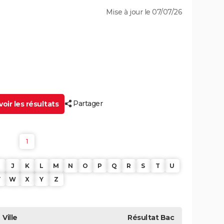
Mise à jour le 07/07/26
Partager
oir les résultats
1
J
K
L
M
N
O
P
Q
R
S
T
U
V
W
X
Y
Z
Ville
Résultat
Bac