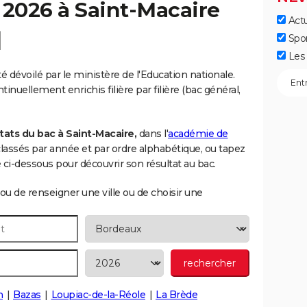
 2026 à
Saint-Macaire
Actu
]
Spo
Les 
é dévoilé par le ministère de l'Education nationale.
inuellement enrichis filière par filière (bac général,
tats du bac à Saint-Macaire,
dans l'
académie de
s classés par année et par ordre alphabétique, ou tapez
i-dessous pour découvrir son résultat au bac.
ou de renseigner une ville ou de choisir une
n
Bazas
Loupiac-de-la-Réole
La Brède