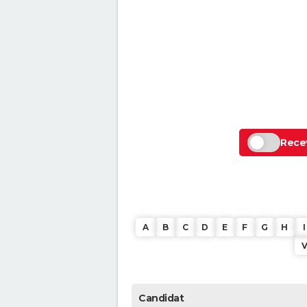
Recev
A
B
C
D
E
F
G
H
I
Candidat