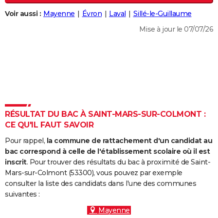
City break
Voyage de noces
Climat
Destinations
Voyage nature
Forum
+
PHOTO
Voir aussi :
Mayenne
Évron
Laval
Sillé-le-Guillaume
Mise à jour le 07/07/26
GUIDES D'ACHAT
BONS PLANS
CARTE DE VOEUX
Carte Bonne année
Carte Pâques
Carte de Noël
Carte Saint-Valentin
Carte d'anniversaire
DICTIONNAIRE
Biographies
Expressions
Dictionnaire
Citations
Proverbes
PROGRAMME TV
RÉSULTAT DU BAC À SAINT-MARS-SUR-COLMONT :
CE QU'IL FAUT SAVOIR
COPAINS D'AVANT
Pour rappel,
la commune de rattachement d'un candidat au
Se connecter
Collèges
Universités
Service militaire
S'inscrire
Lycées
Primaires
Entreprises
Avis de recherche
AVIS DE DÉCÈS
bac correspond à celle de l'établissement scolaire où il est
inscrit
. Pour trouver des résultats du bac à proximité de Saint-
FORUM
Mars-sur-Colmont (53300), vous pouvez par exemple
consulter la liste des candidats dans l'une des communes
Lifestyle
Sport
Television
Cinema
Bricolage
Culture
Auto
Voyage
suivantes :
Mayenne