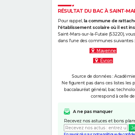
RÉSULTAT DU BAC À SAINT-MAR
Pour rappel,
la commune de rattache
l'établissement scolaire où il est ins
Saint-Mars-sur-la-Futaie (53220), vou
dans l'une des communes suivantes 
Mayenne
Évron
Source de données : Académie 
Ne figurent pas dans ces listes les 
baccalauréat général, bac technolo
correspond à celle de
A ne pas manquer
Recevez nos astuces et bons plans
J
En savoir plus sur notre politique de confiden