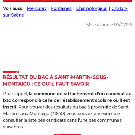
City break
Voyage de noces
Climat
Destinations
Voyage nature
Forum
+
PHOTO
Voir aussi :
Mercurey
Fontaines
Champforgeuil
Chalon-
sur-Saône
GUIDES D'ACHAT
Mise à jour le 07/07/26
BONS PLANS
CARTE DE VOEUX
Carte Bonne année
Carte Pâques
Carte de Noël
Carte Saint-Valentin
Carte d'anniversaire
DICTIONNAIRE
Biographies
Expressions
Dictionnaire
Citations
Proverbes
PROGRAMME TV
RÉSULTAT DU BAC À SAINT-MARTIN-SOUS-
COPAINS D'AVANT
MONTAIGU : CE QU'IL FAUT SAVOIR
Se connecter
Collèges
Universités
Service militaire
S'inscrire
Lycées
Primaires
Entreprises
Avis de recherche
AVIS DE DÉCÈS
Pour rappel,
la commune de rattachement d'un candidat au
bac correspond à celle de l'établissement scolaire où il est
FORUM
inscrit
. Pour trouver des résultats du bac à proximité de Saint-
Martin-sous-Montaigu (71640), vous pouvez par exemple
Lifestyle
Sport
Television
Cinema
Bricolage
Culture
Auto
Voyage
consulter la liste des candidats dans l'une des communes
suivantes :