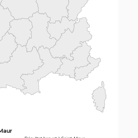
-Maur