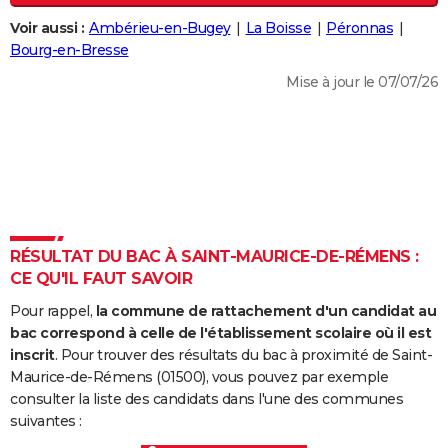
City break
Voyage de noces
Climat
Destinations
Voyage nature
Forum
+
PHOTO
Voir aussi :
Ambérieu-en-Bugey
La Boisse
Péronnas
Bourg-en-Bresse
GUIDES D'ACHAT
Mise à jour le 07/07/26
BONS PLANS
CARTE DE VOEUX
Carte Bonne année
Carte Pâques
Carte de Noël
Carte Saint-Valentin
Carte d'anniversaire
DICTIONNAIRE
Biographies
Expressions
Dictionnaire
Citations
Proverbes
PROGRAMME TV
RÉSULTAT DU BAC À SAINT-MAURICE-DE-RÉMENS :
COPAINS D'AVANT
CE QU'IL FAUT SAVOIR
Se connecter
Collèges
Universités
Service militaire
S'inscrire
Lycées
Primaires
Entreprises
Avis de recherche
AVIS DE DÉCÈS
Pour rappel,
la commune de rattachement d'un candidat au
bac correspond à celle de l'établissement scolaire où il est
FORUM
inscrit
. Pour trouver des résultats du bac à proximité de Saint-
Maurice-de-Rémens (01500), vous pouvez par exemple
Lifestyle
Sport
Television
Cinema
Bricolage
Culture
Auto
Voyage
consulter la liste des candidats dans l'une des communes
suivantes :