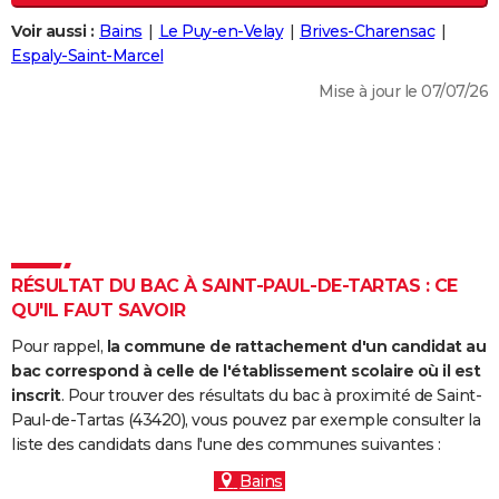
City break
Voyage de noces
Climat
Destinations
Voyage nature
Forum
+
PHOTO
Voir aussi :
Bains
Le Puy-en-Velay
Brives-Charensac
Espaly-Saint-Marcel
GUIDES D'ACHAT
Mise à jour le 07/07/26
BONS PLANS
CARTE DE VOEUX
Carte Bonne année
Carte Pâques
Carte de Noël
Carte Saint-Valentin
Carte d'anniversaire
DICTIONNAIRE
Biographies
Expressions
Dictionnaire
Citations
Proverbes
PROGRAMME TV
RÉSULTAT DU BAC À SAINT-PAUL-DE-TARTAS : CE
COPAINS D'AVANT
QU'IL FAUT SAVOIR
Se connecter
Collèges
Universités
Service militaire
S'inscrire
Lycées
Primaires
Entreprises
Avis de recherche
AVIS DE DÉCÈS
Pour rappel,
la commune de rattachement d'un candidat au
bac correspond à celle de l'établissement scolaire où il est
FORUM
inscrit
. Pour trouver des résultats du bac à proximité de Saint-
Paul-de-Tartas (43420), vous pouvez par exemple consulter la
Lifestyle
Sport
Television
Cinema
Bricolage
Culture
Auto
Voyage
liste des candidats dans l'une des communes suivantes :
Bains