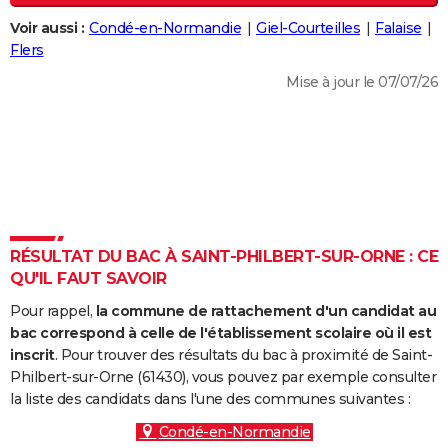
City break
Voyage de noces
Climat
Destinations
Voyage nature
Forum
+
PHOTO
Voir aussi :
Condé-en-Normandie
Giel-Courteilles
Falaise
Flers
GUIDES D'ACHAT
Mise à jour le 07/07/26
BONS PLANS
CARTE DE VOEUX
Carte Bonne année
Carte Pâques
Carte de Noël
Carte Saint-Valentin
Carte d'anniversaire
DICTIONNAIRE
Biographies
Expressions
Dictionnaire
Citations
Proverbes
PROGRAMME TV
RÉSULTAT DU BAC À SAINT-PHILBERT-SUR-ORNE : CE
COPAINS D'AVANT
QU'IL FAUT SAVOIR
Se connecter
Collèges
Universités
Service militaire
S'inscrire
Lycées
Primaires
Entreprises
Avis de recherche
AVIS DE DÉCÈS
Pour rappel,
la commune de rattachement d'un candidat au
bac correspond à celle de l'établissement scolaire où il est
FORUM
inscrit
. Pour trouver des résultats du bac à proximité de Saint-
Philbert-sur-Orne (61430), vous pouvez par exemple consulter
Lifestyle
Sport
Television
Cinema
Bricolage
Culture
Auto
Voyage
la liste des candidats dans l'une des communes suivantes :
Condé-en-Normandie