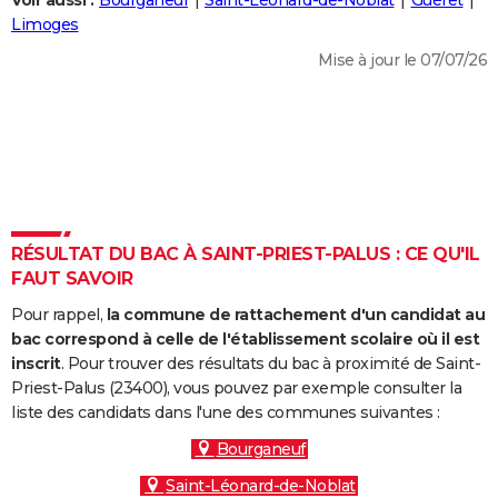
Voir aussi :
Bourganeuf
Saint-Léonard-de-Noblat
Guéret
City break
Voyage de noces
Climat
Destinations
Voyage nature
Forum
+
Limoges
PHOTO
Mise à jour le 07/07/26
GUIDES D'ACHAT
BONS PLANS
CARTE DE VOEUX
Carte Bonne année
Carte Pâques
Carte de Noël
Carte Saint-Valentin
Carte d'anniversaire
DICTIONNAIRE
Biographies
Expressions
Dictionnaire
Citations
Proverbes
RÉSULTAT DU BAC À SAINT-PRIEST-PALUS : CE QU'IL
PROGRAMME TV
FAUT SAVOIR
COPAINS D'AVANT
Pour rappel,
la commune de rattachement d'un candidat au
Se connecter
Collèges
Universités
Service militaire
S'inscrire
Lycées
Primaires
Entreprises
Avis de recherche
bac correspond à celle de l'établissement scolaire où il est
AVIS DE DÉCÈS
inscrit
. Pour trouver des résultats du bac à proximité de Saint-
Priest-Palus (23400), vous pouvez par exemple consulter la
FORUM
liste des candidats dans l'une des communes suivantes :
Lifestyle
Sport
Television
Cinema
Bricolage
Culture
Auto
Voyage
Bourganeuf
Saint-Léonard-de-Noblat