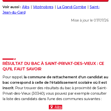
City break
Voyage de noces
Climat
Destinations
Voyage nature
Forum
+
PHOTO
Voir aussi :
Alès
Vézénobres
La Grand-Combe
Saint-
Jean-du-Gard
GUIDES D'ACHAT
Mise à jour le 07/07/26
BONS PLANS
CARTE DE VOEUX
Carte Bonne année
Carte Pâques
Carte de Noël
Carte Saint-Valentin
Carte d'anniversaire
DICTIONNAIRE
Biographies
Expressions
Dictionnaire
Citations
Proverbes
PROGRAMME TV
RÉSULTAT DU BAC À SAINT-PRIVAT-DES-VIEUX : CE
COPAINS D'AVANT
QU'IL FAUT SAVOIR
Se connecter
Collèges
Universités
Service militaire
S'inscrire
Lycées
Primaires
Entreprises
Avis de recherche
AVIS DE DÉCÈS
Pour rappel,
la commune de rattachement d'un candidat au
bac correspond à celle de l'établissement scolaire où il est
FORUM
inscrit
. Pour trouver des résultats du bac à proximité de Saint-
Privat-des-Vieux (30340), vous pouvez par exemple consulter
Lifestyle
Sport
Television
Cinema
Bricolage
Culture
Auto
Voyage
la liste des candidats dans l'une des communes suivantes :
Alès