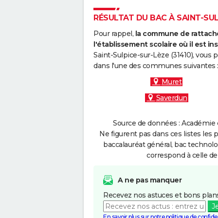
RÉSULTAT DU BAC À SAINT-SULP
Pour rappel,
la commune de rattache
l'établissement scolaire où il est ins
Saint-Sulpice-sur-Lèze (31410), vous 
dans l'une des communes suivantes 
Muret
Saverdun
Source de données : Académie d
Ne figurent pas dans ces listes les 
baccalauréat général, bac technolo
correspond à celle de
A ne pas manquer
Recevez nos astuces et bons plans
J
En savoir plus sur notre politique de confiden