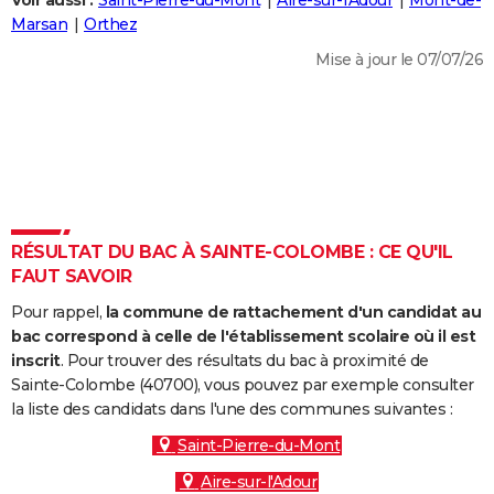
Voir aussi :
Saint-Pierre-du-Mont
Aire-sur-l'Adour
Mont-de-
City break
Voyage de noces
Climat
Destinations
Voyage nature
Forum
+
Marsan
Orthez
PHOTO
Mise à jour le 07/07/26
GUIDES D'ACHAT
BONS PLANS
CARTE DE VOEUX
Carte Bonne année
Carte Pâques
Carte de Noël
Carte Saint-Valentin
Carte d'anniversaire
DICTIONNAIRE
Biographies
Expressions
Dictionnaire
Citations
Proverbes
RÉSULTAT DU BAC À SAINTE-COLOMBE : CE QU'IL
PROGRAMME TV
FAUT SAVOIR
COPAINS D'AVANT
Pour rappel,
la commune de rattachement d'un candidat au
Se connecter
Collèges
Universités
Service militaire
S'inscrire
Lycées
Primaires
Entreprises
Avis de recherche
bac correspond à celle de l'établissement scolaire où il est
AVIS DE DÉCÈS
inscrit
. Pour trouver des résultats du bac à proximité de
Sainte-Colombe (40700), vous pouvez par exemple consulter
FORUM
la liste des candidats dans l'une des communes suivantes :
Lifestyle
Sport
Television
Cinema
Bricolage
Culture
Auto
Voyage
Saint-Pierre-du-Mont
Aire-sur-l'Adour