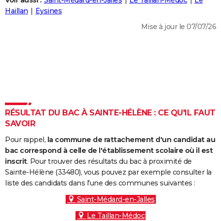
Voir aussi :
Saint-Médard-en-Jalles
Le Taillan-Médoc
Le
City break
Voyage de noces
Climat
Destinations
Voyage nature
Forum
+
Haillan
Eysines
PHOTO
Mise à jour le 07/07/26
GUIDES D'ACHAT
BONS PLANS
CARTE DE VOEUX
Carte Bonne année
Carte Pâques
Carte de Noël
Carte Saint-Valentin
Carte d'anniversaire
DICTIONNAIRE
Biographies
Expressions
Dictionnaire
Citations
Proverbes
RÉSULTAT DU BAC À SAINTE-HÉLÈNE : CE QU'IL FAUT
PROGRAMME TV
SAVOIR
COPAINS D'AVANT
Pour rappel,
la commune de rattachement d'un candidat au
Se connecter
Collèges
Universités
Service militaire
S'inscrire
Lycées
Primaires
Entreprises
Avis de recherche
bac correspond à celle de l'établissement scolaire où il est
AVIS DE DÉCÈS
inscrit
. Pour trouver des résultats du bac à proximité de
Sainte-Hélène (33480), vous pouvez par exemple consulter la
FORUM
liste des candidats dans l'une des communes suivantes :
Lifestyle
Sport
Television
Cinema
Bricolage
Culture
Auto
Voyage
Saint-Médard-en-Jalles
Le Taillan-Médoc