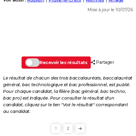
Voir aussi :
Rouillon
Pruillé-le-Chétif
Allonnes
Arnage
City break
Voyage de noces
Climat
Destinations
Voyage nature
Forum
+
PHOTO
Mise à jour le 10/07/26
GUIDES D'ACHAT
BONS PLANS
CARTE DE VOEUX
Carte Bonne année
Carte Pâques
Carte de Noël
Carte Saint-Valentin
Carte d'anniversaire
DICTIONNAIRE
Partager
Recevoir les résultats
Biographies
Expressions
Dictionnaire
Citations
Proverbes
PROGRAMME TV
Le résultat de chacun des trois baccalauréats, baccalauréat
COPAINS D'AVANT
général, bac technologique et bac professionnel, est publié.
Pour chaque candidat, la filière (bac général, bac techno,
Se connecter
Collèges
Universités
Service militaire
S'inscrire
Lycées
Primaires
Entreprises
Avis de recherche
AVIS DE DÉCÈS
bac pro) est indiquée. Pour consulter le résultat d'un
candidat, cliquez sur le lien "Voir le résultat" correspondant
FORUM
au candidat.
Lifestyle
Sport
Television
Cinema
Bricolage
Culture
Auto
Voyage
1
2