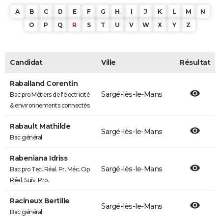
A
B
C
D
E
F
G
H
I
J
K
L
M
N
O
P
Q
R
S
T
U
V
W
X
Y
Z
Candidat
Ville
Résultat
Raballand Corentin
Sargé-lès-le-Mans
Bac pro Métiers de l'électricité
& environnements connectés
Rabault Mathilde
Sargé-lès-le-Mans
Bac général
Rabeniana Idriss
Sargé-lès-le-Mans
Bac pro Tec. Réal. Pr. Méc. Op.
Réal. Suiv. Pro.
Racineux Bertille
Sargé-lès-le-Mans
Bac général