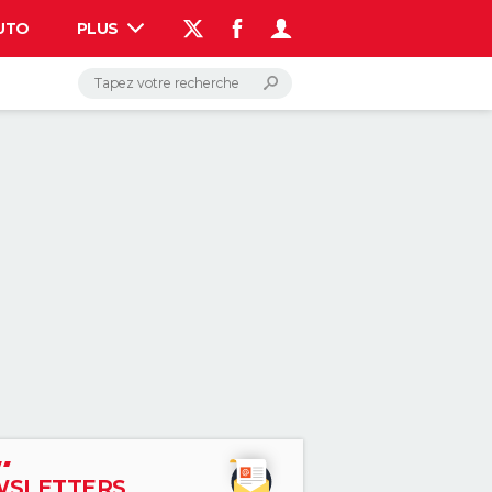
UTO
PLUS
AUTO
HIGH-TECH
BRICOLAGE
WEEK-END
LIFESTYLE
SANTE
VOYAGE
PHOTO
GUIDES D'ACHAT
BONS PLANS
CARTE DE VOEUX
DICTIONNAIRE
PROGRAMME TV
COPAINS D'AVANT
AVIS DE DÉCÈS
FORUM
Connexion
S'inscrire
Rechercher
SLETTERS