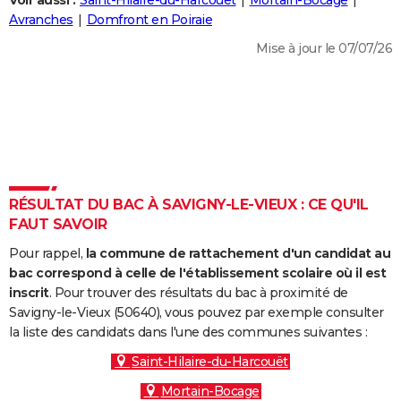
Voir aussi :
Saint-Hilaire-du-Harcouët
Mortain-Bocage
City break
Voyage de noces
Climat
Destinations
Voyage nature
Forum
+
Avranches
Domfront en Poiraie
PHOTO
Mise à jour le 07/07/26
GUIDES D'ACHAT
BONS PLANS
CARTE DE VOEUX
Carte Bonne année
Carte Pâques
Carte de Noël
Carte Saint-Valentin
Carte d'anniversaire
DICTIONNAIRE
Biographies
Expressions
Dictionnaire
Citations
Proverbes
RÉSULTAT DU BAC À SAVIGNY-LE-VIEUX : CE QU'IL
PROGRAMME TV
FAUT SAVOIR
COPAINS D'AVANT
Pour rappel,
la commune de rattachement d'un candidat au
Se connecter
Collèges
Universités
Service militaire
S'inscrire
Lycées
Primaires
Entreprises
Avis de recherche
bac correspond à celle de l'établissement scolaire où il est
AVIS DE DÉCÈS
inscrit
. Pour trouver des résultats du bac à proximité de
Savigny-le-Vieux (50640), vous pouvez par exemple consulter
FORUM
la liste des candidats dans l'une des communes suivantes :
Lifestyle
Sport
Television
Cinema
Bricolage
Culture
Auto
Voyage
Saint-Hilaire-du-Harcouët
Mortain-Bocage