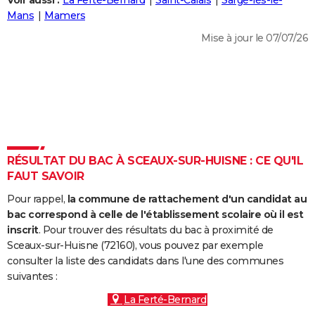
Voir aussi :
La Ferté-Bernard
Saint-Calais
Sargé-lès-le-
City break
Voyage de noces
Climat
Destinations
Voyage nature
Forum
+
Mans
Mamers
PHOTO
Mise à jour le 07/07/26
GUIDES D'ACHAT
BONS PLANS
CARTE DE VOEUX
Carte Bonne année
Carte Pâques
Carte de Noël
Carte Saint-Valentin
Carte d'anniversaire
DICTIONNAIRE
Biographies
Expressions
Dictionnaire
Citations
Proverbes
RÉSULTAT DU BAC À SCEAUX-SUR-HUISNE : CE QU'IL
PROGRAMME TV
FAUT SAVOIR
COPAINS D'AVANT
Pour rappel,
la commune de rattachement d'un candidat au
Se connecter
Collèges
Universités
Service militaire
S'inscrire
Lycées
Primaires
Entreprises
Avis de recherche
bac correspond à celle de l'établissement scolaire où il est
AVIS DE DÉCÈS
inscrit
. Pour trouver des résultats du bac à proximité de
Sceaux-sur-Huisne (72160), vous pouvez par exemple
FORUM
consulter la liste des candidats dans l'une des communes
Lifestyle
Sport
Television
Cinema
Bricolage
Culture
Auto
Voyage
suivantes :
La Ferté-Bernard