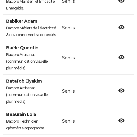
Senlis
Bac pro Mainten. et Efficacité
Energétiq.
Babiker Adam
Senlis
Bac pro Métiers de l'électricité
& environnements connectés
Baële Quentin
Bac pro Artisanat
Senlis
(communication visuelle
plurimédia)
Batafoè Elyakim
Bac pro Artisanat
Senlis
(communication visuelle
plurimédia)
Beaurain Lola
Senlis
Bac pro Technicien
géomètre-topographe