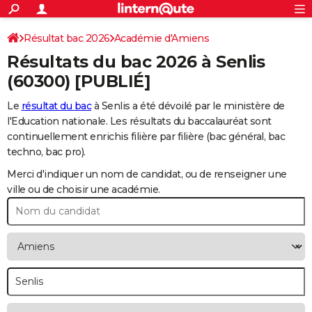
ACTUALITÉS
Connexion
S'inscrire
Résultat bac 2026
Académie d'Amiens
Rechercher
Société
Education
Villes
Politique
Faits Divers
Monde
+
SPORT
Résultats du bac 2026 à
Senlis
Football
Cyclisme
Forum
Coupe du monde 2026
Tennis
Rugby
CULTURE
(60300) [PUBLIÉ]
TNT
Cinéma
Musique
Programme TV
Streaming
Sorties cinéma
+
FINANCE
Le
résultat du bac
à Senlis a été dévoilé par le ministère de
l'Education nationale. Les résultats du baccalauréat sont
Impôts
Immobilier
Banque
Crédit
Retraite
Epargne
Risques naturels par ville
Assurance
AUTO
continuellement enrichis filière par filière (bac général, bac
techno, bac pro).
Réserver un essai
Berlines
Forum auto
Essais
Citadines
SUV
+
HIGH-TECH
Merci d'indiquer un nom de candidat, ou de renseigner une
Meilleur smartphone
Ordinateurs
Guide high-tech
Mobiles
Internet
Jeux vidéo
+
BRICOLAGE
ville ou de choisir une académie.
Aménagement intérieur
Cuisine
Jardinage
+
Forum
Extérieur
Salle de bains
Rangement
WEEK-END
Escapades
Expositions
Week-end nature
Guides de France
Patrimoine
Musées
+
LIFESTYLE
Bien-être
Mode
+
Art de vivre
Loisirs
Modes de vie
SANTE
Guide de la santé
Médicaments
+
Alimentation
Maladies
Sommeil
VOYAGE