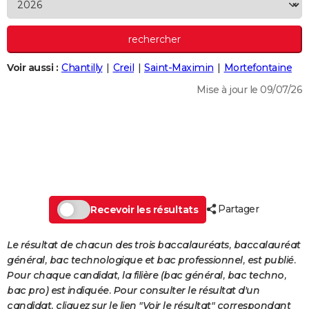
City break
Voyage de noces
Climat
Destinations
Voyage nature
Forum
+
PHOTO
GUIDES D'ACHAT
Voir aussi :
Chantilly
Creil
Saint-Maximin
Mortefontaine
BONS PLANS
Mise à jour le 09/07/26
CARTE DE VOEUX
Carte Bonne année
Carte Pâques
Carte de Noël
Carte Saint-Valentin
Carte d'anniversaire
DICTIONNAIRE
Biographies
Expressions
Dictionnaire
Citations
Proverbes
PROGRAMME TV
COPAINS D'AVANT
Partager
Se connecter
Collèges
Universités
Service militaire
S'inscrire
Lycées
Primaires
Entreprises
Avis de recherche
Recevoir les résultats
AVIS DE DÉCÈS
FORUM
Le résultat de chacun des trois baccalauréats, baccalauréat
général, bac technologique et bac professionnel, est publié.
Lifestyle
Sport
Television
Cinema
Bricolage
Culture
Auto
Voyage
Pour chaque candidat, la filière (bac général, bac techno,
bac pro) est indiquée. Pour consulter le résultat d'un
candidat, cliquez sur le lien "Voir le résultat" correspondant