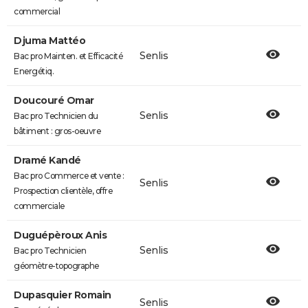
commercial
Djuma Mattéo
Senlis
Bac pro Mainten. et Efficacité
Energétiq.
Doucouré Omar
Senlis
Bac pro Technicien du
bâtiment : gros-oeuvre
Dramé Kandé
Bac pro Commerce et vente :
Senlis
Prospection clientèle, offre
commerciale
Duguépèroux Anis
Senlis
Bac pro Technicien
géomètre-topographe
Dupasquier Romain
Senlis