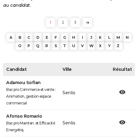
au candidat.
1
2
3
A
B
C
D
E
F
G
H
I
J
K
L
M
N
O
P
Q
R
S
T
U
V
W
X
Y
Z
Candidat
Ville
Résultat
Adamou Sofian
Bac pro Commerce et vente :
Senlis
Animation, gestion espace
commercial
Afonso Romario
Senlis
Bac pro Mainten. et Efficacité
Energétiq.