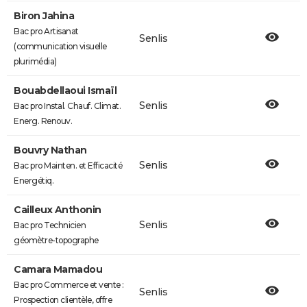
Biron Jahina
Bac pro Artisanat
Senlis
(communication visuelle
plurimédia)
Bouabdellaoui Ismaïl
Senlis
Bac pro Instal. Chauf. Climat.
Energ. Renouv.
Bouvry Nathan
Senlis
Bac pro Mainten. et Efficacité
Energétiq.
Cailleux Anthonin
Senlis
Bac pro Technicien
géomètre-topographe
Camara Mamadou
Bac pro Commerce et vente :
Senlis
Prospection clientèle, offre