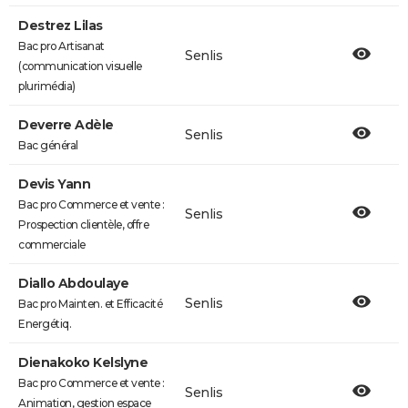
Destrez Lilas
Bac pro Artisanat
Senlis
(communication visuelle
plurimédia)
Deverre Adèle
Senlis
Bac général
Devis Yann
Bac pro Commerce et vente :
Senlis
Prospection clientèle, offre
commerciale
Diallo Abdoulaye
Senlis
Bac pro Mainten. et Efficacité
Energétiq.
Dienakoko Kelslyne
Bac pro Commerce et vente :
Senlis
Animation, gestion espace