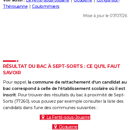
Voir aussi :
La Ferté-sous-Jouarre
Ocquerre
Congis-sur-
City break
Voyage de noces
Climat
Destinations
Voyage nature
Forum
+
Thérouanne
Coulommiers
PHOTO
Mise à jour le 07/07/26
GUIDES D'ACHAT
BONS PLANS
CARTE DE VOEUX
Carte Bonne année
Carte Pâques
Carte de Noël
Carte Saint-Valentin
Carte d'anniversaire
DICTIONNAIRE
Biographies
Expressions
Dictionnaire
Citations
Proverbes
RÉSULTAT DU BAC À SEPT-SORTS : CE QU'IL FAUT
PROGRAMME TV
SAVOIR
COPAINS D'AVANT
Pour rappel,
la commune de rattachement d'un candidat au
Se connecter
Collèges
Universités
Service militaire
S'inscrire
Lycées
Primaires
Entreprises
Avis de recherche
bac correspond à celle de l'établissement scolaire où il est
AVIS DE DÉCÈS
inscrit
. Pour trouver des résultats du bac à proximité de Sept-
Sorts (77260), vous pouvez par exemple consulter la liste des
FORUM
candidats dans l'une des communes suivantes :
Lifestyle
Sport
Television
Cinema
Bricolage
Culture
Auto
Voyage
La Ferté-sous-Jouarre
Ocquerre