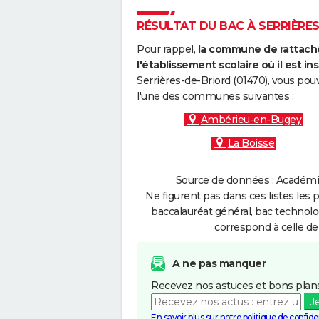
RÉSULTAT DU BAC À SERRIÈRES
Pour rappel,
la commune de rattache
l'établissement scolaire où il est ins
Serrières-de-Briord (01470), vous pou
l'une des communes suivantes :
Ambérieu-en-Bugey
La Boisse
Source de données : Académie
Ne figurent pas dans ces listes les 
baccalauréat général, bac technolo
correspond à celle de
A ne pas manquer
Recevez nos astuces et bons plans
J
En savoir plus sur notre politique de confiden